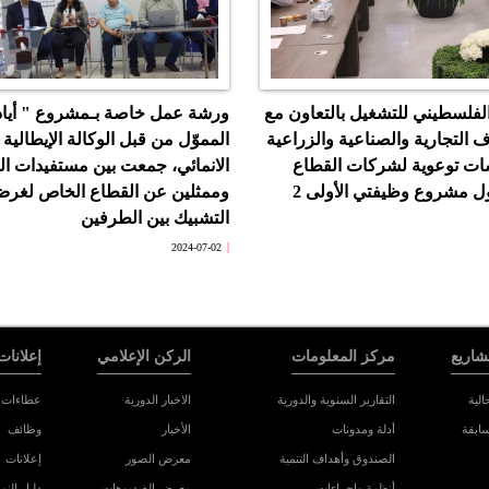
لفلسطيني للتشغيل بالتعاون مع
ورشة عمل خاصة بـمشروع " أياد
ف التجارية والصناعية والزراعية
المموّل من قبل الوكالة الإيطالية 
ات توعوية لشركات القطاع
الانمائي، جمعت بين مستفيدات ا
 مشروع وظيفتي الأولى 2
وممثلين عن القطاع الخاص لغر
التشبيك بين الطرفين
2024-07-02
شاريع
مركز المعلومات
الركن الإعلامي
إعلانات
الية
التقارير السنوية والدورية
الاخبار الدورية
عطاءات 
سابقة
أدلة ومدونات
الأخبار
وظائف
الصندوق وأهداف التنمية
معرض الصور
إعلانات
أنظمة وإجراءات
معرض الفيديوهات
دليل النم