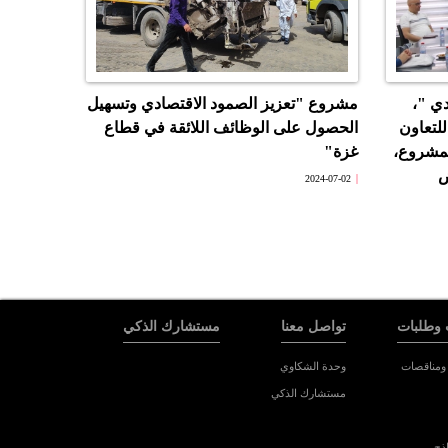
ي "،
مشروع "تعزيز الصمود الاقتصادي وتسهيل
للتعاون
الحصول على الوظائف اللائقة في قطاع
لمشروع،
غزة"
ض
2024-07-02
 وطلبات
تواصل معنا
مستشارك الذكي
ومناقصات
وحدة الشكاوي
مستشارك الذكي
اذج