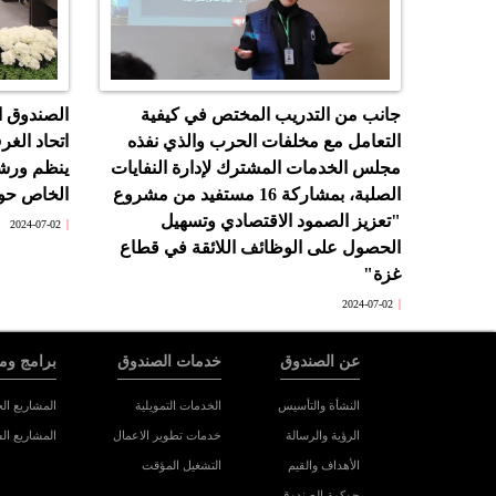
جانب من التدريب المختص في كيفية
الصندوق ا
التعامل مع مخلفات الحرب والذي نفذه
اتحاد الغر
مجلس الخدمات المشترك لإدارة النفايات
ينظم ورش
الصلبة، بمشاركة 16 مستفيد من مشروع
الخاص حول
"تعزيز الصمود الاقتصادي وتسهيل
2024-07-02
الحصول على الوظائف اللائقة في قطاع
غزة"
2024-07-02
عن الصندوق
خدمات الصندوق
برامج وم
النشأة والتأسيس
الخدمات التمويلية
المشاريع الح
الرؤية والرسالة
خدمات تطوير الاعمال
المشاريع ال
الأهداف والقيم
التشغيل المؤقت
حوكمة الصندوق