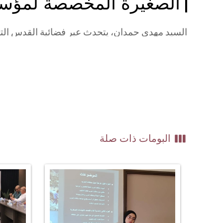
الصغيرة المخصصة لمؤس
السيد مهدي حمدان، يتحدث عبر فضائية القدس ال
view_week
البومات ذات صلة