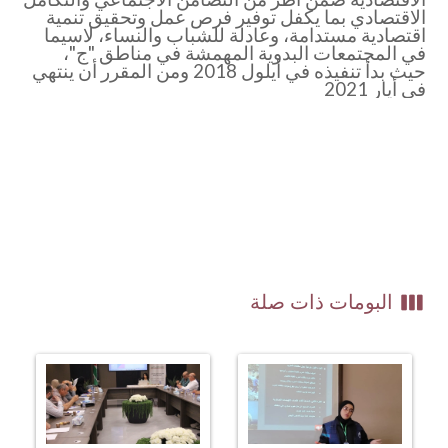
الاقتصادي بما يكفل توفير فرص عمل وتحقيق تنمية
اقتصادية مستدامة، وعادلة للشباب والنساء، لاسيما
في المجتمعات البدوية المهمشة في مناطق "ج"،
حيث بدأ تنفيذه في أيلول 2018 ومن المقرر أن ينتهي
في أيار 2021
view_week
البومات ذات صلة