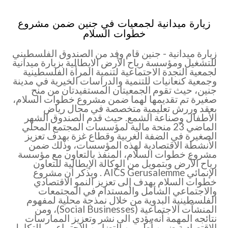
زيارة ميدانية لجمعيات في جنين ضمن مشروع
خطوات السلام
زيارة ميدانية - جنين قام وفد من الصندوق الفلسطيني
للتشغيل ومؤسسة رياح الأرض الايطالية بزيارة ميدانية
لجمعية النجدة الاجتماعية لتنمية المرأة الفلسطينية
وجمعية كنعانيات للتنمية والدراسات الخيرية في مدينة
جنين، حيث تقوم الجمعيتان المستفيدتان من منح
صغيرة تم تقديمها لهما ضمن مشروع خطوات السلام،
بعقد وررش تعليمية متخصصة في مجال رياض
الأطفال وصناعة الشمع. حيث قدم الصندوق الشهر
الماضي 23 منحة مالية لمؤسسات المجتمع المحلي
الصغيرة في الضفة الغربية وقطاع غزة بهدف تعزيز
الأنشطة الاقتصادية لهذه المؤسسات، وذلك ضمن
مشروع خطوات السلام، المنفذ بالتعاون مع مؤسسة
رياح الأرض وبتمويل من الوكالة الإيطالية للتعاون
الإنمائي AICS Gerusalemme . ويذكر أن مشروع
خطوات السلام يهدف إلى تعزيز النمو الاقتصادي
والاجتماعي الشامل والمستدام في المجتمعات
الفلسطينية البدوية من خلال نمذجة محلية لمفهوم
المنشآت الاجتماعية (Social Businesses)، ومن
نتائجه المهمة أنه يؤدي الى نشر وتعزيز الممارسات
الاقتصادية ضمن أُطر من التضامن الاجتماعي والتكامل