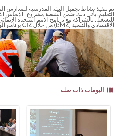
تم تنفيذ نشاط تجميل البيئة المدرسية للمدارس الم
التعليم. يأتي ذلك ضمن أنشطة مشروع "الإنعاش الا
الاقتصادي والتنمية (BMZ) من خلال GIZ برنامج الوصول إلى سوق العمل (PALM).
view_week
البومات ذات صلة