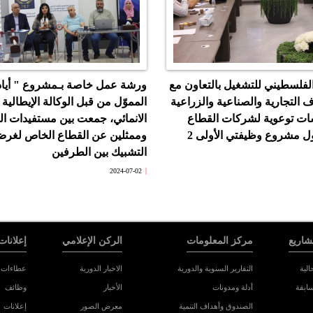
لفلسطيني للتشغيل بالتعاون مع
ورشة عمل خاصة بـمشروع " أياد
ف التجارية والصناعية والزراعية
المموّل من قبل الوكالة الإيطالية 
ات توعوية لشركات القطاع
الانمائي، جمعت بين مستفيدات ا
 مشروع وظيفتي الأولى 2
وممثلين عن القطاع الخاص لغر
التشبيك بين الطرفين
2024-07-02
شاريع
مركز المعلومات
الركن الإعلامي
إعلانات
الية
التقارير السنوية والدورية
الاخبار الدورية
عطاءات 
سابقة
أدلة ومدونات
الأخبار
وظائف
الصندوق وأهداف التنمية
معرض الصور
إعلانات