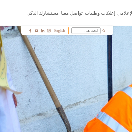
لإعلامي
إعلانات وطلبات
تواصل معنا
مستشارك الذكي
English
search
f
y
i
c