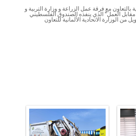
لتعاون مع فرقة عمل الزراعة و وزارة التربية و
 مقابل العمل" الذي ينفذه الصندوق الفلسطيني
ع برنامج الأمم المتحدة الإنمائي- برنامج مساعدة الشعب الفلسطيني (UNDP/PAPP) وبتمويل من الوزارة الاتحادية الألمانية للتعاون