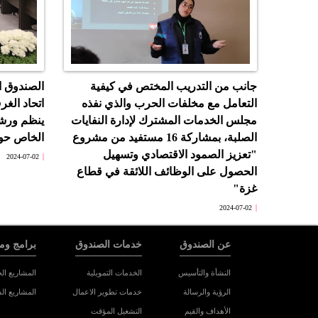
جانب من التدريب المختص في كيفية
الصندوق ا
التعامل مع مخلفات الحرب والذي نفذه
اتحاد الغر
مجلس الخدمات المشترك لإدارة النفايات
ينظم ورش
الصلبة، بمشاركة 16 مستفيد من مشروع
الخاص حول
"تعزيز الصمود الاقتصادي وتسهيل
2024-07-02
الحصول على الوظائف اللائقة في قطاع
غزة"
2024-07-02
عن الصندوق
خدمات الصندوق
برامج وم
النشأة والتأسيس
الخدمات التمويلية
المشاريع الح
الرؤية والرسالة
خدمات تطوير الاعمال
المشاريع ال
الأهداف والقيم
التشغيل المؤقت