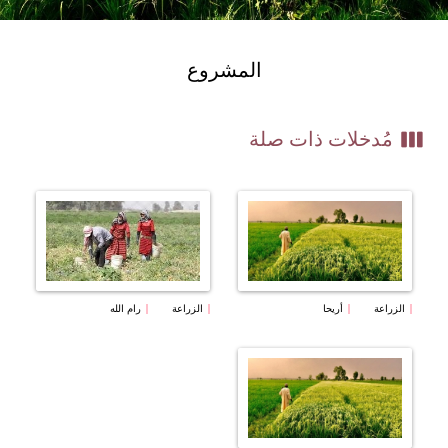
المشروع
view_week
مُدخلات ذات صلة
الزراعة
أريحا
الزراعة
رام الله