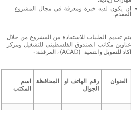
ان يكون لديه خبرة ومعرفة في مجال المشروع
المقدم.
يتم تقديم الطلبات للاستفادة من المشروع من خلال
عناوين مكاتب الصندوق الفلسطيني للتشغيل ومركز
اكاد للتمويل والتنمية (ACAD) ، المرفقة:-
العنوان
رقم الهاتف او
المحافظة
اسم
الجوال
المكتب
الماصيون،
02-2412550
رام الله
الصندوق
شارع
الفلسطيني
الجهاد،
للتشغيل
مجمع
والحماية