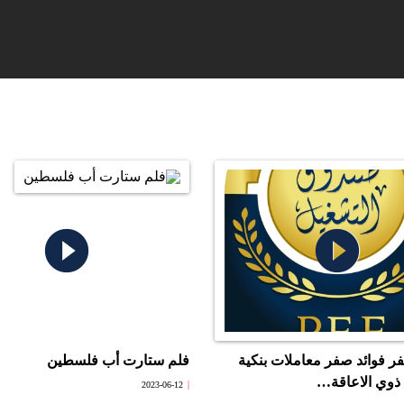
play_circle_filled
play_circle_filled
فوائد صفر معاملات بنكية
فلم ستارت أب فلسطين
ذوي الاعاقة…
2023-06-12