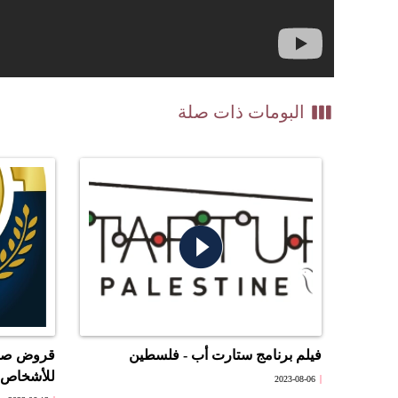
view_week
البومات ذات صلة
play_circle_filled
فيلم برنامج ستارت أب - فلسطين
قروض صفر 
للأشخاص 
2023-08-06