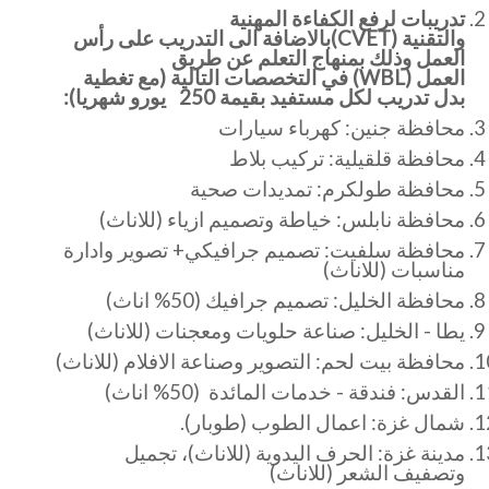
تدريبات لرفع الكفاءة المهنية
والتقنية
(CVET)
بالاضافة الى التدريب على رأس
العمل وذلك بمنهاج التعلم عن طريق
العمل
(WBL)
في التخصصات التالية (مع تغطية
بدل تدريب لكل مستفيد بقيمة
250
يورو شهريا):
محافظة جنين: كهرباء سيارات
محافظة قلقيلية: تركيب بلاط
محافظة طولكرم: تمديدات صحية
محافظة نابلس: خياطة وتصميم ازياء (للاناث)
محافظة سلفيت: تصميم جرافيكي+ تصوير وادارة
مناسبات (للاناث)
محافظة الخليل: تصميم جرافيك (50% اناث)
يطا - الخليل: صناعة حلويات ومعجنات (للاناث)
محافظة بيت لحم: التصوير وصناعة الافلام (للاناث)
القدس: فندقة - خدمات المائدة (50% اناث)
شمال غزة: اعمال الطوب (طوبار).
مدينة غزة: الحرف اليدوية (للاناث)، تجميل
وتصفيف الشعر (للاناث)