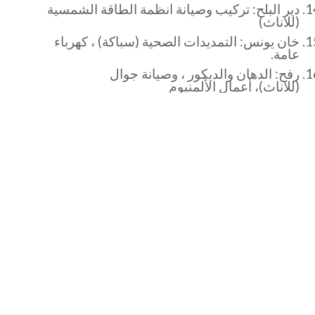
دير البلح: تركيب وصيانة انظمة الطاقة الشمسية
(للاناث)
خان يونس: التمديدات الصحية (سباكة) ، كهرباء
عامة.
رفح: الدهان والديكور ، وصيانة جوال
(للاناث)، أعمال الألمنيوم
تدريبات تطوير الأعمال:
خطة العمل: (الجدوى الإقتصادية، الخطة
التسويقية، الخطة المالية للمشروع)
نموذج العمل التجاري
معسكر تدريبي لعرض الافكار الريادية والمنافسة
للحصول على المنح:
سيتم تقديم منح سنوية للافكار الابداعية والريادية
بالاضافة الى العديد من القروض الميسرة للافكار
الريادية الاخرى.