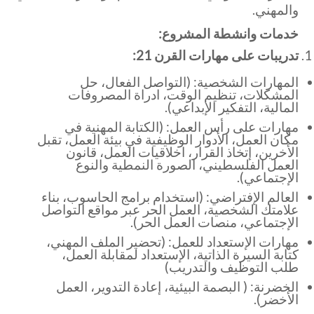
والمهني.
خدمات وانشطة المشروع:
تدريبات على مهارات القرن 21:
المهارات الشخصية: (التواصل الفعال، حل
المشكلات، تنظيم الوقت، ادراة المصروفات
المالية، التفكير الإبداعي).
مهارات على رأس العمل: (الكتابة المهنية في
مكان العمل، الأدوار الوظيفية في بيئة العمل، تقبل
الأخرين، إتخاذ القرار، اخلاقيات العمل، قانون
العمل الفلسطيني، الصورة النمطية والنوع
الإجتماعي).
العالم الإفتراضي: (استخدام برامج الحاسوب، بناء
علامتك الشخصية، العمل الحر عبر مواقع التواصل
الإجتماعي، منصات العمل الحر).
مهارات الإستعداد للعمل: (تحضير الملف المهني،
كتابة السيرة الذاتية، الإستعداد لمقابلة العمل،
طلب التوظيف والتدريب)
الخضرنة: ( البصمة البيئية، إعادة التدوير، العمل
الأخضر).